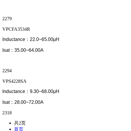
2279
VPCFA3534R
Inductance：22.0~65.00μH
Isat：35.00~64.00A
2294
VPS4228SA
Inductance：9.30~68.00μH
Isat：28.00~72.00A
2318
共2页
首页