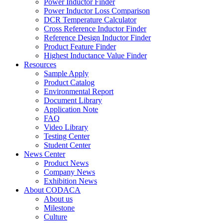
Power Inductor Finder
Power Inductor Loss Comparison
DCR Temperature Calculator
Cross Reference Inductor Finder
Reference Design Inductor Finder
Product Feature Finder
Highest Inductance Value Finder
Resources
Sample Apply
Product Catalog
Environmental Report
Document Library
Application Note
FAQ
Video Library
Testing Center
Student Center
News Center
Product News
Company News
Exhibition News
About CODACA
About us
Milestone
Culture