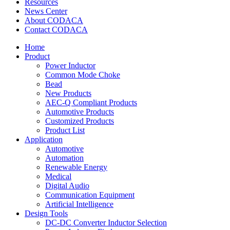
Resources
News Center
About CODACA
Contact CODACA
Home
Product
Power Inductor
Common Mode Choke
Bead
New Products
AEC-Q Compliant Products
Automotive Products
Customized Products
Product List
Application
Automotive
Automation
Renewable Energy
Medical
Digital Audio
Communication Equipment
Artificial Intelligence
Design Tools
DC-DC Converter Inductor Selection