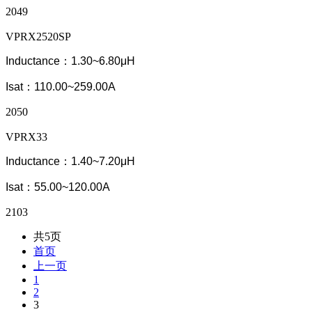
2049
VPRX2520SP
Inductance：1.30~6.80μH
Isat：110.00~259.00A
2050
VPRX33
Inductance：1.40~7.20μH
Isat：55.00~120.00A
2103
共5页
首页
上一页
1
2
3