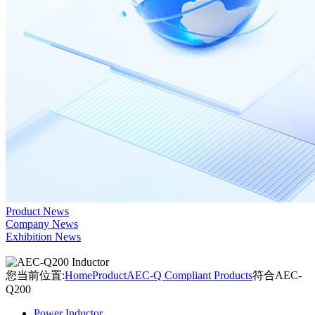
Product News
Company News
Exhibition News
您当前位置:
Home
Product
AEC-Q Compliant Products
符合AEC-
Q200
Power Inductor