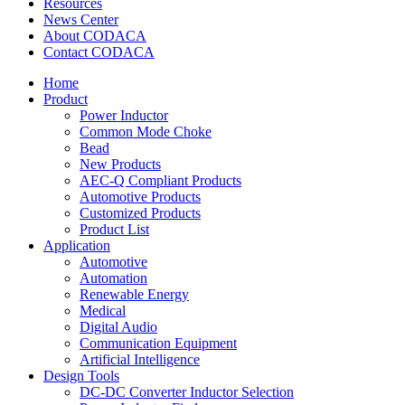
Resources
News Center
About CODACA
Contact CODACA
Home
Product
Power Inductor
Common Mode Choke
Bead
New Products
AEC-Q Compliant Products
Automotive Products
Customized Products
Product List
Application
Automotive
Automation
Renewable Energy
Medical
Digital Audio
Communication Equipment
Artificial Intelligence
Design Tools
DC-DC Converter Inductor Selection