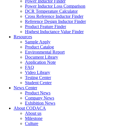
Power Inductor Finder
Power Inductor Loss Comparison
DCR Temperature Calculator
Cross Reference Inductor Finder
Reference Design Inductor Finder
Product Feature Finder
Highest Inductance Value Finder
Resources
Sample Apply
Product Catalog
Environmental Report
Document Library
Application Note
FAQ
Video Library
Testing Center
Student Center
News Center
Product News
Company News
Exhibition News
About CODACA
About us
Milestone
Culture